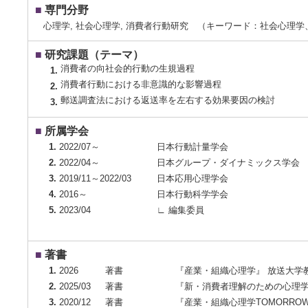
■
専門分野
心理学, 社会心理学, 消費者行動研究 （キーワード：社会心理
■
研究課題（テーマ）
消費者の向社会的行動の生規過程
1.
消費者行動における非意識的な影響過程
2.
郵送調査法における返送率を左右する効果要因の検討
3.
■
所属学会
1.
2022/07～
日本行動計量学会
2.
2022/04～
日本グループ・ダイナミックス学会
3.
2019/11～2022/03
日本応用心理学会
4.
2016～
日本行動科学学会
5.
2023/04
∟ 編集委員
■
著書
1.
2026
著書
『産業・組織心理学』 放送大学
2.
2025/03
著書
『新・消費者理解のための心理学
3.
2020/12
著書
『産業・組織心理学TOMORRO