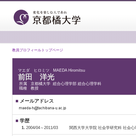
教員プロフィールトップページ
マエダ ヒロミツ
MAEDA Hiromitsu
前田 洋光
所属
京都橘大学 総合心理学部 総合心理学科
職種
教授
■
メールアドレス
■
学歴
1.
2004/04～2011/03
関西大学大学院 社会学研究科 社会心理