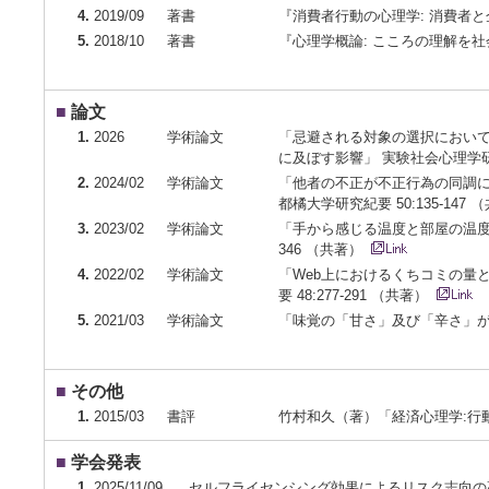
4.
2019/09
著書
『消費者行動の心理学: 消費者
5.
2018/10
著書
『心理学概論: こころの理解を
■
論文
1.
2026
学術論文
「忌避される対象の選択におい
に及ぼす影響」 実験社会心理学
2.
2024/02
学術論文
「他者の不正が不正行為の同調に
都橘大学研究紀要 50:135-147
3.
2023/02
学術論文
「手から感じる温度と部屋の温度が
346 （共著）
4.
2022/02
学術論文
「Web上におけるくちコミの量
要 48:277-291 （共著）
5.
2021/03
学術論文
「味覚の「甘さ」及び「辛さ」が他
■
その他
1.
2015/03
書評
竹村和久（著）「経済心理学:行動経
■
学会発表
1.
2025/11/09
セルフライセンシング効果によるリスク志向の高