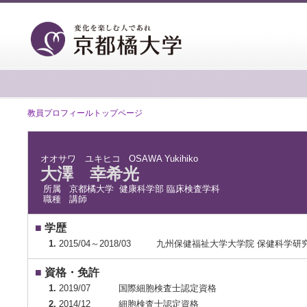
教員プロフィールトップページ
オオサワ ユキヒコ
OSAWA Yukihiko
大澤 幸希光
所属
京都橘大学 健康科学部 臨床検査学科
職種
講師
■
学歴
1.
2015/04～2018/03
九州保健福祉大学大学院 保健科学研究
■
資格・免許
1.
2019/07
国際細胞検査士認定資格
2.
2014/12
細胞検査士認定資格