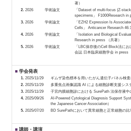
著）
2.
2026
学術論文
「Dataset of multi-focus (Z-stack
specimens」 F1000Research i
3.
2026
学術論文
「EZH2 Expression Is Associated 
Cells」 Anticancer Research 
4.
2026
学術論文
「Isolation and Biological Evalua
Research in press （共著）
5.
2026
学術論文
「LBC保存後のCell Blo
会誌 日本臨床細胞学会 in pres
■
学会発表
1.
2025/11/29
ギムザ染色標本を用いたがん遺伝子パネル検査
2.
2025/11/29
多重焦点画像認識 AI による細胞診断支援シ
3.
2025/11/29
子宮内膜細胞診における SurePath 法保
4.
2025/09/26
AI-Powered Cytological Diagnosis Support Sy
the Japanese Cancer Association）
5.
2025/07/20
BD SurePathにおいて異常細胞と正常細
■
講師・講演