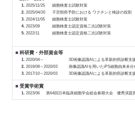
1.
2025/11/25
細胞検査士試験対策
2.
2025/04/20
子宮頸癌予防における ワクチンと検診の役割
3.
2024/11/05
細胞検査士試験対策
4.
2023/09
細胞検査士認定資格二次試験対策
5.
2022/11
細胞検査士認定資格二次試験対策
■
科研費・外部資金等
1.
2020/04～
3D画像認識AIによる革新的癌診断
2.
2019/08～2020/03
画像認識AIを用いたiPS細胞由来
3.
2017/10～2020/03
3D画像認識AIによる革新的癌診断
■
受賞学術賞
1.
2023/06
第64回日本臨床細胞学会総会春期大会 優秀演題