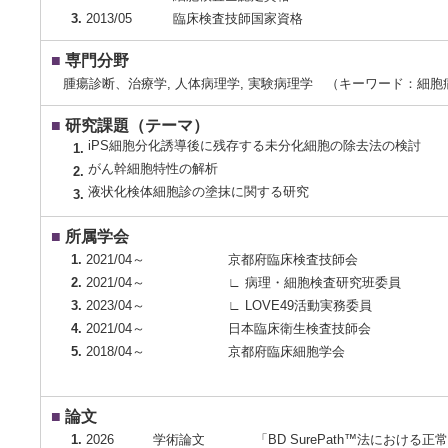
3.
2013/05
臨床検査技師国家資格
■
専門分野
腫瘍診断、治療学, 人体病理学, 実験病理学 （キーワード：細
■
研究課題（テーマ）
iPS細胞分化誘導後に残存する未分化細胞の除去法の検討
1.
がん幹細胞特性の解析
2.
液状化検体細胞診の塗抹に関する研究
3.
■
所属学会
1.
2021/04～
京都府臨床検査技師会
2.
2021/04～
∟ 病理・細胞検査研究班委員
3.
2023/04～
∟ LOVE49活動実務委員
4.
2021/04～
日本臨床衛生検査技師会
5.
2018/04～
京都府臨床細胞学会
■
論文
1.
2026
学術論文
「BD SurePath™法における