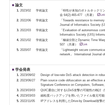
■
論文
1.
2023/02
学術論文
「特性が未知のボトルネックリン
会 64(2):465-477 （共著）
2.
2022/06
学術論文
「Towards resistance to memory in
Journal of Informatics Society 
3.
2022/03
学術論文
「Evaluation of autonomous contro
Informatics Society (IJIS) Inf
4.
2021/02
学術論文
「極値分割とDynamic Time 
507 （共著）
5.
2020/07
学術論文
「Lightweight secure communicatio
network」 International Journal 
■
学会発表
1.
2023/09/02
Design of low-rate DoS attack detection in r
2.
2023/06/27
Plain source code obfuscation as an effectiv
Signature Conference on Computers, Softwar
3.
2023/03/03
QUIC通信に対するLDoS攻撃の可能性の検討
4.
2023/03/03
細粒度バックアップを用いたファイル復元可能
5.
2022/11/05
IPアドレスを利用したDrive-by Down