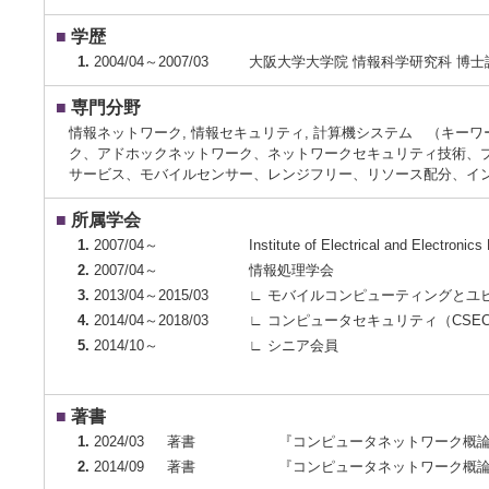
■
学歴
1.
2004/04～2007/03
大阪大学大学院 情報科学研究科 博士
■
専門分野
情報ネットワーク, 情報セキュリティ, 計算機システム （キ
ク、アドホックネットワーク、ネットワークセキュリティ技術、
サービス、モバイルセンサー、レンジフリー、リソース配分、イ
■
所属学会
1.
2007/04～
Institute of Electrical and Electronics
2.
2007/04～
情報処理学会
3.
2013/04～2015/03
∟ モバイルコンピューティングとユビ
4.
2014/04～2018/03
∟ コンピュータセキュリティ（CSE
5.
2014/10～
∟ シニア会員
■
著書
1.
2024/03
著書
『コンピュータネットワーク概論 
2.
2014/09
著書
『コンピュータネットワーク概論