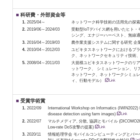
■
科研費・外部資金等
1.
2025/04～
ネットワーク科学技術の活用先の探索
2.
2019/06～2024/03
受動型IoTデバイス網を用いたヒト・
シング、エナジーハーベスト、無線
3.
2016/04～2019/03
農作業支援システムに関する研究 企
4.
2010/04～2012/03
ユビキタスネットワークにおけるプラ
ク、ネットワークセキュリティ技術
5.
2008/04～2011/03
大規模ユビキタスネットワークのリア
ットワーク、 シミュレーション、リ
ネットワーク、ネットワークシミュ
ィ、行動モデル）
■
受賞学術賞
1.
2022/09
International Workshop on Informatics (IWIN2022) 
disease detection using farm images)
2.
2022/07
マルチメディア, 分散, 協調とモバイル (DICOM
Low-rate DoS攻撃の提案)
3.
2020/11
情報処理学会 モバイルコンピューティングとパーベ