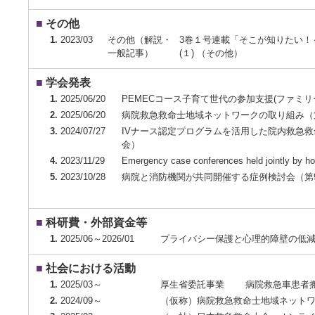
■
その他
1.
2023/03
その他（解説・
3巻１号連載「そこが知りたい！～職
一般記事）
(１) （その他）
■
学会発表
1.
2025/06/20
PEMECコース子育て世代の参加支援(ファミ
2.
2025/06/20
病院救急救命士地域ネットワークの取り組み（
3.
2024/07/27
IVナース認定プログラムを活用した院内救急
会）
4.
2023/11/29
Emergency case conferences held jointly by 
5.
2023/10/28
病院と消防機関が共同開催する症例検討会（第
■
科研費・外部資金等
1.
2025/06～2026/01
プライバシー保護と心理的障壁の低減
■
社会における活動
1.
2025/03～
厚生省委託事業 病院救急車患者搬
2.
2024/09～
（仮称）病院救急救命士地域ネット