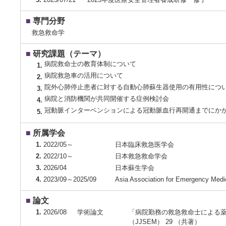
■
専門分野
救急救命学
■
研究課題（テーマ）
病院救命士の教育体制について
1.
病院救急車の活用について
2.
院外心肺停止患者に対する自動心肺蘇生器使用の有用性につ
3.
病院と消防機関が共同開催する症例検討会
4.
冠動脈インターベンションによる冠動脈血行再開通までにか
5.
■
所属学会
1.
2022/05～
日本臨床救急医学会
2.
2022/10～
日本救急救命学会
3.
2026/04
日本蘇生学会
4.
2023/09～2025/09
Asia Association for Emergency Med
■
論文
1.
2026/08
学術論文
「病院勤務の救急救命士による薬
（JJSEM） 29 （共著）