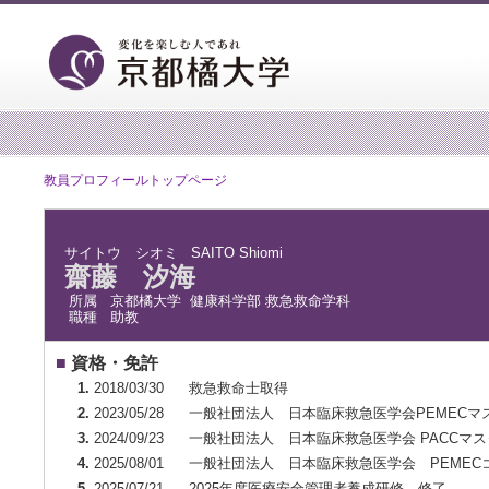
教員プロフィールトップページ
サイトウ シオミ
SAITO Shiomi
齋藤 汐海
所属
京都橘大学 健康科学部 救急救命学科
職種
助教
■
資格・免許
1.
2018/03/30
救急救命士取得
2.
2023/05/28
一般社団法人 日本臨床救急医学会PEMECマ
3.
2024/09/23
一般社団法人 日本臨床救急医学会 PACCマ
4.
2025/08/01
一般社団法人 日本臨床救急医学会 PEMEC
5.
2025/07/21
2025年度医療安全管理者養成研修 修了