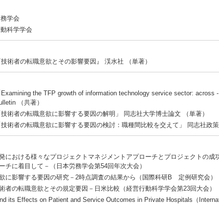
労務学会
行動科学学会
『技術者の転職意欲とその影響要因』 渓水社 （単著）
Examining the TFP growth of information technology service sector: across
ulletin （共著）
「技術者の転職意欲に影響する要因の解明」 同志社大学博士論文 （単著）
「技術者の転職意欲に影響する要因の検討：職種間比較を交えて」 同志社政策
発における様々なプロジェクトマネジメントアプローチとプロジェクトの成
ーチに着目して－（日本労務学会第54回年次大会）
欲に影響する要因の研究－2時点調査の結果から（国際科研B 定例研究会）
術者の転職意欲とその規定要因－日米比較（経営行動科学学会第23回大会）
d its Effects on Patient and Service Outcomes in Private Hospitals（Internat