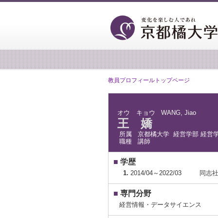
教員プロフィールトップページ
オウ キョウ
WANG, Jiao
王 嬌
所属
京都橘大学 経営学部 経営
職種
講師
■
学歴
1.
2014/04～2022/03
同志社
■
専門分野
経営情報・データサイエンス