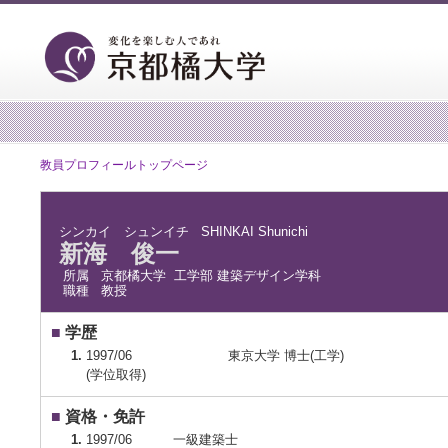
教員プロフィールトップページ
シンカイ シュンイチ
SHINKAI Shunichi
新海 俊一
所属
京都橘大学 工学部 建築デザイン学科
職種
教授
■
学歴
1.
1997/06
東京大学 博士(工学)
(学位取得)
■
資格・免許
1.
1997/06
一級建築士