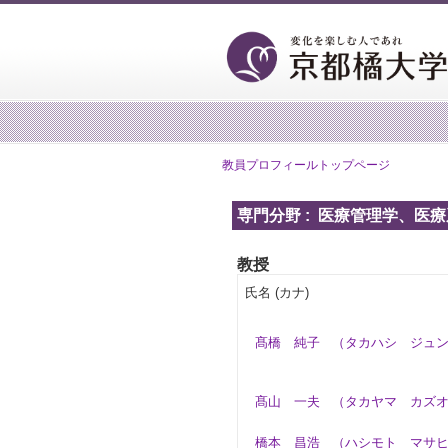
教員プロフィールトップページ
専門分野 : 医療管理学、医
教授
氏名 (カナ)
髙橋 純子
（タカハシ ジュン
髙山 一夫
（タカヤマ カズ
橋本 昌浩
（ハシモト マサヒ