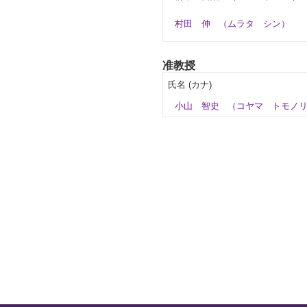
村田 伸
（ムラタ シン）
准教授
氏名 (カナ)
小山 智史
（コヤマ トモノ