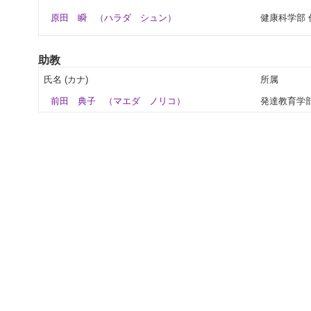
原田 瞬
（ハラダ シュン）
健康科学部
助教
氏名 (カナ)
所属
前田 典子
（マエダ ノリコ）
発達教育学